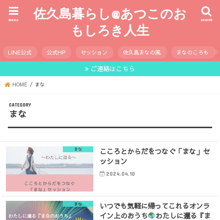
佐久島暮らし@あつこのお
menu
search
もしろき人生
LINE公式
公式HP
セッション
佐久島まなの風
まなのころも
ご連絡はこちら
HOME
まな
まな
こころとからだをつなぐ「まな」セ
まな
ッション
2024.04.10
いつでも気軽に帰ってこれるオンラ
まな
イン上のおうち
わたしに還る『ま