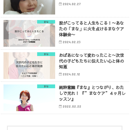
2024.02.27
股がこってると人生もこる！〜あな
まな
たの「まな」に火を点けるまなケア
体験会〜
2024.02.23
おばあになって変わったこと〜次世
まな
代の子どもたちに伝えたい心と体の
知恵
2024.02.12
純粋意識『まな』とつながり、わた
まな
しで光れ！ 『”まなケア”４ヶ月レ
ッスン』
2022.02.22