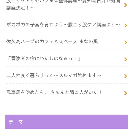
股こりケアとセルフまな整体講座〜愛知春日井で対面
講座決定！〜
ポカポカの子宮を育てよう〜股こり股ケア講座より〜
佐久島ハーブのカフェ＆スペース まなの風
「冒険者の宿にわたしはなるっ！」
二人仲良く暮らすって〜メルマガ始めます〜
馬車馬をやめたら、 ちゃんと隣に人がいた！
テーマ