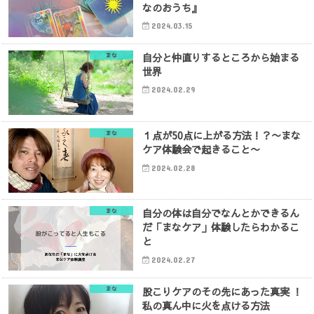
なのおうち』
2024.03.15
自分と仲直りするところから始まる
まな
世界
2024.02.29
１点が50点に上がる方法！？〜まな
まな
ケア体験会で起きること〜
2024.02.28
自分の体は自分でなんとかできるん
まな
だ「まなケア」体験したらわかるこ
と
2024.02.27
股こりケアのその先にあった真実 ！
まな
私の真ん中に火を点ける方法