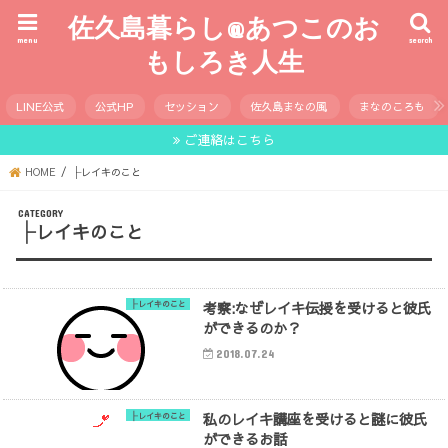
佐久島暮らし@あつこのお
menu
search
もしろき人生
LINE公式
公式HP
セッション
佐久島まなの風
まなのころも
ご連絡はこちら
HOME
├レイキのこと
├レイキのこと
考察:なぜレイキ伝授を受けると彼氏
├レイキのこと
ができるのか？
2018.07.24
私のレイキ講座を受けると謎に彼氏
├レイキのこと
ができるお話