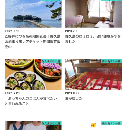
2023.5.10
2018.7.2
ご好評につき販売期間延長！佐久島
佐久島のロミロミ、占い部屋ができ
お泊まり旅レアチケット期間限定販
ました
売中
佐久島まなの風
佐久島まなの風
2023.4.23
2019.8.22
「あっちゃんのごはんが食べたい」
毒が抜けた
と言われること
佐久島まなの風
佐久島まなの風