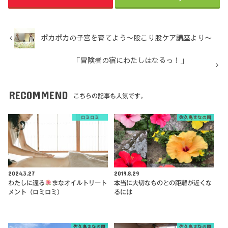
ポカポカの子宮を育てよう〜股こり股ケア講座より〜
「冒険者の宿にわたしはなるっ！」
RECOMMEND
こちらの記事も人気です。
ロミロミ
佐久島まなの風
2024.3.27
2019.8.29
わたしに還る
まなオイルトリート
本当に大切なものとの距離が近くな
メント（ロミロミ）
るには
佐久島まなの風
佐久島まなの風