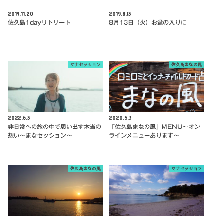
2019.11.20
2019.8.13
佐久島1dayリトリート
8月13日（火）お盆の入りに
マナセッション
佐久島まなの風
2022.6.3
2020.5.3
非日常への旅の中で思い出す本当の
「佐久島まなの風」MENU～オン
想い〜まなセッション〜
ラインメニューあります～
佐久島まなの風
マナセッション