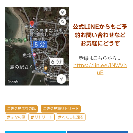
公式LINEからもご予
約お問い合わせなど
お気軽にどうぞ
登録はこちらから↓
https://lin.ee/lNWVh
uF
佐久島まなの風
佐久島旅リトリート
まなの風
リトリート
わたしに還る