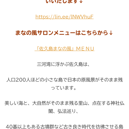
いいたします↓
https://lin.ee/lNWVhuF
まなの風サロンメニューはこちらから↓
「佐久島まなの風」ＭＥＮＵ
三河湾に浮かぶ佐久島は、
人口200人ほどの小さな島で日本の原風景がそのまま残
っています。
美しい海と、大自然がそのまま残る里山、点在する神社仏
閣、弘法巡り、
40基以上もある古墳群など古き良き時代を彷彿させる島