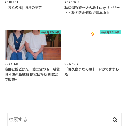
2018.8.31
2020.12.5
『まなの風』9月の予定
私に還る旅～佐久島１dayリトリー
ト～秋冬限定価格で募集中♪
佐久島まなの風
佐久島まなの風
2023.8.8
2017.12.6
漁師と嫁ごはん一泊二食つき一棟貸
「佐久島まなの風」HPができまし
切り佐久島夏旅 限定価格期間限定
た
で販売…