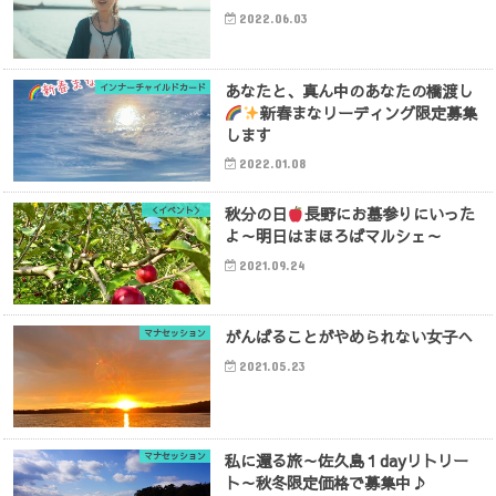
2022.06.03
あなたと、真ん中のあなたの橋渡し
インナーチャイルドカード
新春まなリーディング限定募集
します
2022.01.08
秋分の日
長野にお墓参りにいった
＜イベント＞
よ～明日はまほろばマルシェ～
2021.09.24
がんばることがやめられない女子へ
マナセッション
2021.05.23
私に還る旅～佐久島１dayリトリー
マナセッション
ト～秋冬限定価格で募集中♪