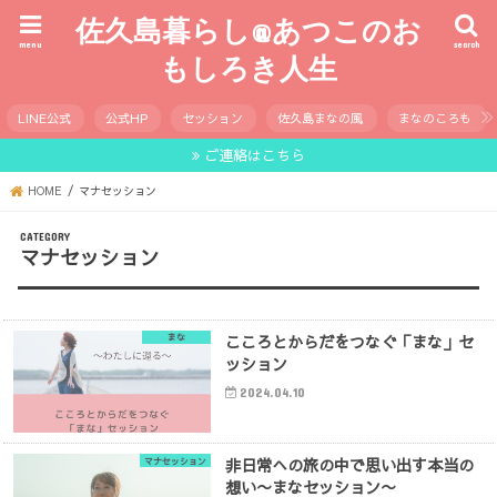
佐久島暮らし@あつこのお
menu
search
もしろき人生
LINE公式
公式HP
セッション
佐久島まなの風
まなのころも
ご連絡はこちら
HOME
マナセッション
マナセッション
こころとからだをつなぐ「まな」セ
まな
ッション
2024.04.10
非日常への旅の中で思い出す本当の
マナセッション
想い〜まなセッション〜