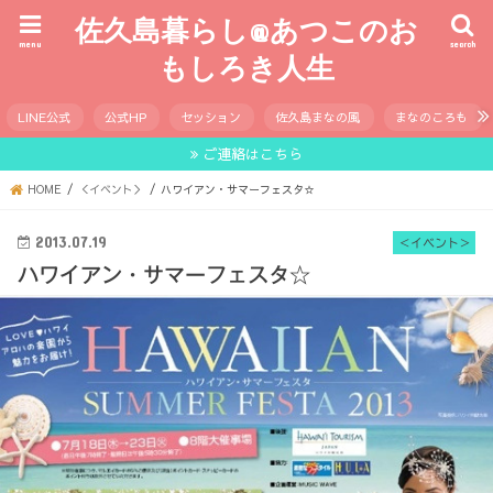
佐久島暮らし@あつこのお
menu
search
もしろき人生
LINE公式
公式HP
セッション
佐久島まなの風
まなのころも
ご連絡はこちら
HOME
＜イベント＞
ハワイアン・サマーフェスタ☆
2013.07.19
＜イベント＞
ハワイアン・サマーフェスタ☆