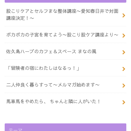
股こりケアとセルフまな整体講座〜愛知春日井で対面
講座決定！〜
ポカポカの子宮を育てよう〜股こり股ケア講座より〜
佐久島ハーブのカフェ＆スペース まなの風
「冒険者の宿にわたしはなるっ！」
二人仲良く暮らすって〜メルマガ始めます〜
馬車馬をやめたら、 ちゃんと隣に人がいた！
テーマ