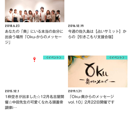
2018.6.23
2016.12.19
あなたの「奥」にいる本当の自分に
今週の佐久島は【占いサミット】か
出会う場所「Oku-からのメッセー
らの【引きこもり支援合宿】
ジ」
＜イベント＞
＜イベント＞
2015.12.1
2019.1.31
1枠空きが出ました☆12月名古屋開
「Oku-奥からのメッセージ
催☆中田先生の可愛くなれる頭蓋骨
vol.10」2月22日開催です
調律i…