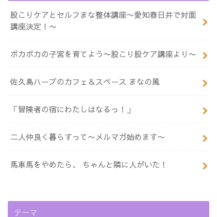
股こりケアとセルフまな整体講座〜愛知春日井で対面
講座決定！〜
ポカポカの子宮を育てよう〜股こり股ケア講座より〜
佐久島ハーブのカフェ＆スペース まなの風
「冒険者の宿にわたしはなるっ！」
二人仲良く暮らすって〜メルマガ始めます〜
馬車馬をやめたら、 ちゃんと隣に人がいた！
テーマ