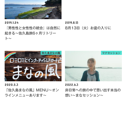
2019.1.24
2019.8.13
『男性性と女性性の統合』は自然に
8月13日（火）お盆の入りに
起きる〜佐久島旅6ヶ月リトリー
ト〜
佐久島まなの風
マナセッション
2020.5.3
2022.6.3
「佐久島まなの風」MENU～オン
非日常への旅の中で思い出す本当の
ラインメニューあります～
想い〜まなセッション〜