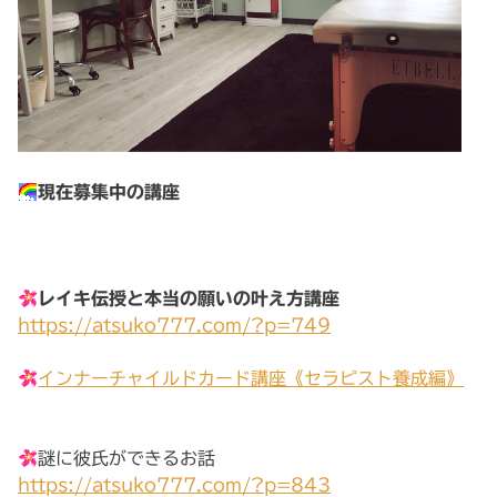
現在募集中の講座
レイキ伝授と本当の願いの叶え方講座
https://atsuko777.com/?p=749
インナーチャイルドカード講座《セラピスト養成編》
謎に彼氏ができるお話
https://atsuko777.com/?p=843