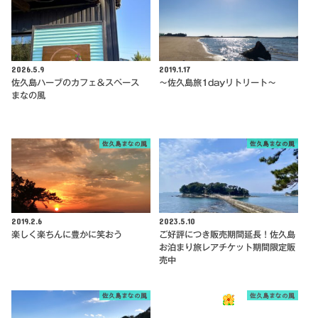
2026.5.9
2019.1.17
佐久島ハーブのカフェ＆スペース
〜佐久島旅1dayリトリート〜
まなの風
佐久島まなの風
佐久島まなの風
2019.2.6
2023.5.10
楽しく楽ちんに豊かに笑おう
ご好評につき販売期間延長！佐久島
お泊まり旅レアチケット期間限定販
売中
佐久島まなの風
佐久島まなの風