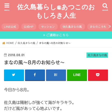
佐久島暮らし@あつこのお
menu
search
もしろき人生
LINE公式
公式HP
セッション
佐久島まなの風
まなのころも
ご連絡はこちら
HOME
佐久島まなの風
まなの風〜8月のお知らせ〜
2018.08.01
佐久島まなの風
まなの風〜8月のお知らせ〜
LINE
今日から8月。
佐久島は陽射しが強くて海がキラキラ。
だけど風があって心地よいです。