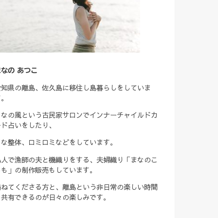
まなの あつこ
愛知県の離島、佐久島に移住し島暮らしをしていま
す。
まなの風という古民家サロンでインナーチャイルドカ
ード占いをしたり、
まな整体、ロミロミなどをしています。
島人で漁師の夫と機織りをする、夫婦織り「まなのこ
ろも」の制作販売もしています。
訪ねてくださる方と、離島という非日常の楽しい時間
を共有できるのが日々の楽しみです。