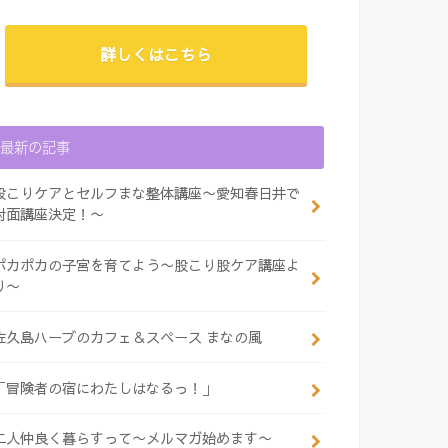
詳しくはこちら
最新の記事
股こりケアとセルフまな整体講座〜愛知春日井で
対面講座決定！〜
ポカポカの子宮を育てよう〜股こり股ケア講座よ
り〜
佐久島ハーブのカフェ＆スペース まなの風
「冒険者の宿にわたしはなるっ！」
二人仲良く暮らすって〜メルマガ始めます〜