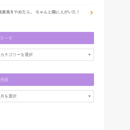
馬車馬をやめたら、 ちゃんと隣に人がいた！
テーマ
月別