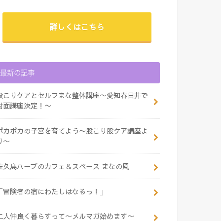
詳しくはこちら
最新の記事
股こりケアとセルフまな整体講座〜愛知春日井で
対面講座決定！〜
ポカポカの子宮を育てよう〜股こり股ケア講座よ
り〜
佐久島ハーブのカフェ＆スペース まなの風
「冒険者の宿にわたしはなるっ！」
二人仲良く暮らすって〜メルマガ始めます〜