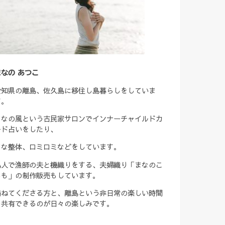
まなの あつこ
愛知県の離島、佐久島に移住し島暮らしをしていま
す。
まなの風という古民家サロンでインナーチャイルドカ
ード占いをしたり、
まな整体、ロミロミなどをしています。
島人で漁師の夫と機織りをする、夫婦織り「まなのこ
ろも」の制作販売もしています。
訪ねてくださる方と、離島という非日常の楽しい時間
を共有できるのが日々の楽しみです。