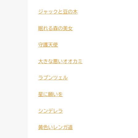
ジャックと豆の木
眠れる森の美女
守護天使
大きな悪いオオカミ
ラプンツェル
星に願いを
シンデレラ
黄色いレンガ道