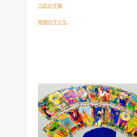
三匹の子豚
地球の子ども