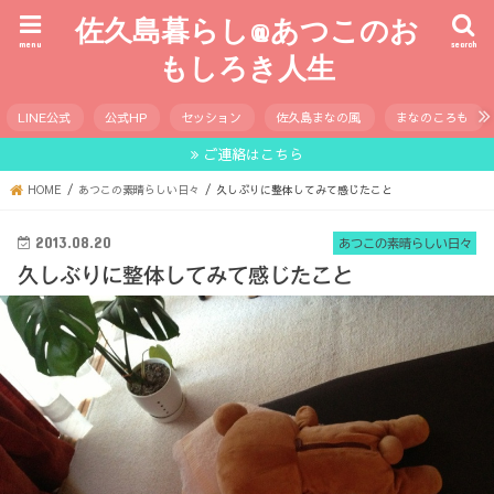
佐久島暮らし@あつこのお
menu
search
もしろき人生
LINE公式
公式HP
セッション
佐久島まなの風
まなのころも
ご連絡はこちら
HOME
あつこの素晴らしい日々
久しぶりに整体してみて感じたこと
2013.08.20
あつこの素晴らしい日々
久しぶりに整体してみて感じたこと