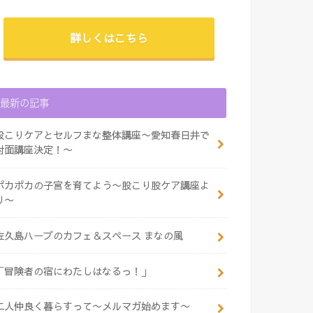
詳しくはこちら
最新の記事
股こりケアとセルフまな整体講座〜愛知春日井で
対面講座決定！〜
ポカポカの子宮を育てよう〜股こり股ケア講座よ
り〜
佐久島ハーブのカフェ＆スペース まなの風
「冒険者の宿にわたしはなるっ！」
二人仲良く暮らすって〜メルマガ始めます〜