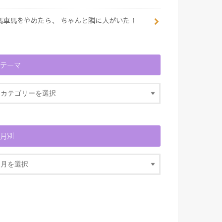
馬車馬をやめたら、 ちゃんと隣に人がいた！
テーマ
月別