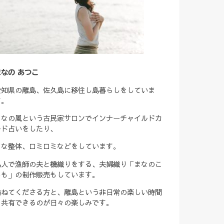
まなの あつこ
愛知県の離島、佐久島に移住し島暮らしをしていま
す。
まなの風という古民家サロンでインナーチャイルドカ
ード占いをしたり、
まな整体、ロミロミなどをしています。
島人で漁師の夫と機織りをする、夫婦織り「まなのこ
ろも」の制作販売もしています。
訪ねてくださる方と、離島という非日常の楽しい時間
を共有できるのが日々の楽しみです。